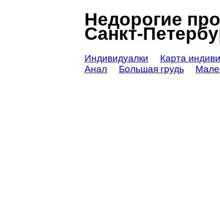
Недорогие про
Санкт-Петербур
Индивидуалки
Карта индив
Анал
Большая грудь
Мале