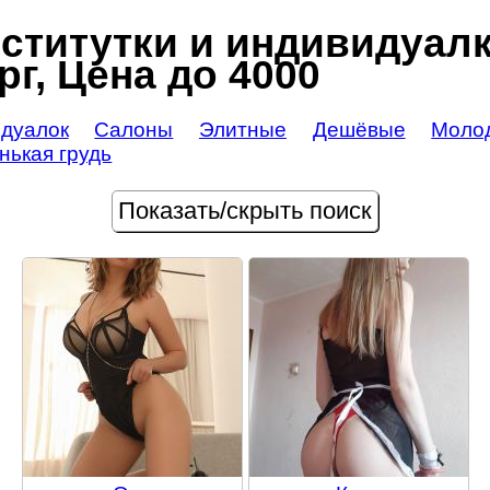
ститутки и индивидуалки
г, Цена до 4000
идуалок
Салоны
Элитные
Дешёвые
Моло
нькая грудь
Показать/скрыть поиск